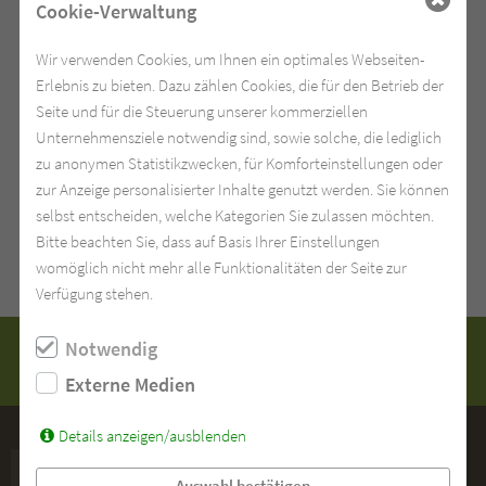
Cookie-Verwaltung
Wir verwenden Cookies, um Ihnen ein optimales Webseiten-
Erlebnis zu bieten. Dazu zählen Cookies, die für den Betrieb der
Seite und für die Steuerung unserer kommerziellen
Unternehmensziele notwendig sind, sowie solche, die lediglich
zu anonymen Statistikzwecken, für Komforteinstellungen oder
zur Anzeige personalisierter Inhalte genutzt werden. Sie können
selbst entscheiden, welche Kategorien Sie zulassen möchten.
Bitte beachten Sie, dass auf Basis Ihrer Einstellungen
womöglich nicht mehr alle Funktionalitäten der Seite zur
Verfügung stehen.
besuchen Sie uns auf Youtube
Notwendig
besuchen Sie uns auf Instagram
Externe Medien
Details anzeigen/ausblenden
LN:21
Auswahl bestätigen