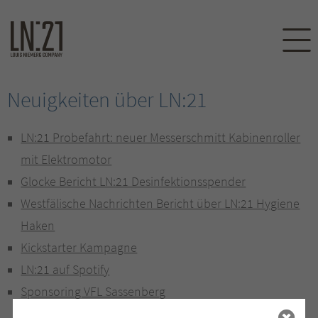
Neuigkeiten über LN:21
LN:21 Probefahrt: neuer Messerschmitt Kabinenroller
mit Elektromotor
Glocke Bericht LN:21 Desinfektionsspender
Westfälische Nachrichten Bericht über LN:21 Hygiene
Haken
Kickstarter Kampagne
LN:21 auf Spotify
Sponsoring VFL Sassenberg