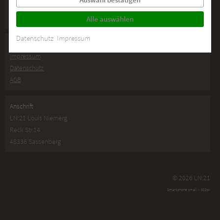
Häufige Fragen
Neuigkeiten
Alle auswählen
Datenschutz
Impressum
Gesetzliche Informationen
Impressum
Datenschutz
AGB
Anschrift
LN:21 Louis Niemerg
Reck Str.14
48336 Sassenberg
© 2026 LN:21